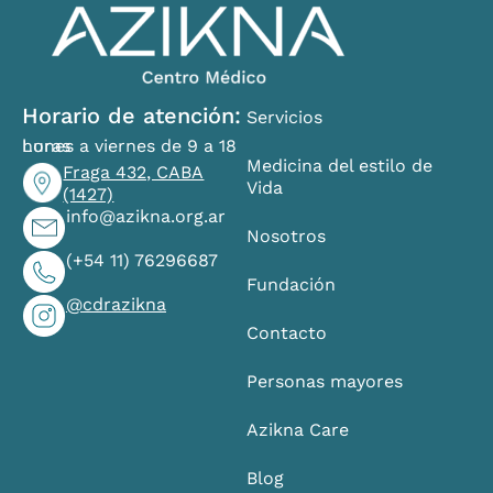
Horario de atención:
Servicios
Lunes a viernes de 9 a 18 horas
Medicina del estilo de
Fraga 432, CABA
Vida
(1427)
info@azikna.org.ar
Nosotros
(+54 11) 76296687
Fundación
@cdrazikna
Contacto
Personas mayores
Azikna Care
Blog